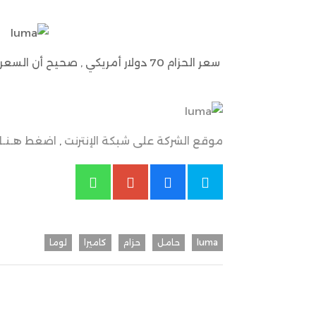
سعر الحزام 70 دولار أمريكي , صحيح
موقع الشركة على شبكة الإنترنت
,
اضغط هـنـا
luma
حامل
حزام
كاميرا
لوما