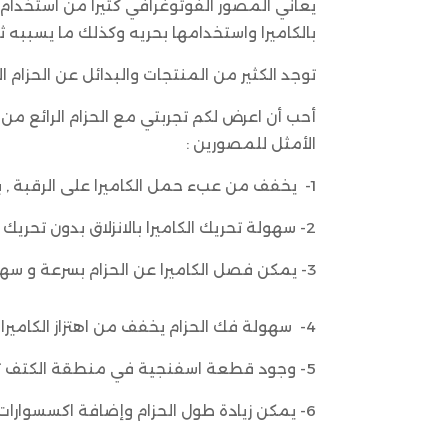
يعاني المصور الفوتوغرافي كثيراً من استخدام
بالكاميرا واستخدامها بحريه وكذلك ما يسببه ث
توجد الكثير من المنتجات والبدائل عن الحزام 
أحب أن اعرض لكم تجربتي مع الحزام الرائع من
الأمثل للمصورين :
1- يخفف من عبء حمل الكاميرا على الرقبة , بحيث ينتقل ثقل الكاميرا من الرقبة إلى الكتف .
2- سهولة تحريك الكاميرا بالانزلاق بدون تحريك الحزام .
3- يمكن فصل الكاميرا عن الحزام بسرعة و سهولة عن طريق قطعة صغيرة .
4- سهولة فك الحزام يخفف من اهتزاز الكاميرا عند تثبيتها على الحامل Tripod .
5- وجود قطعة اسفنجية في منطقة الكتف تساعد على تثبيت الحزام .
6- يمكن زيادة طول الحزام وإضافة اكسسوارات أخرى .