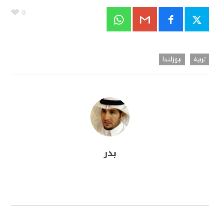
0
تربية
نيوزلندا
بدر